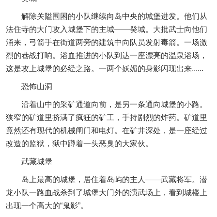
解除关隘围困的小队继续向岛中央的城堡进发。他们从
法住寺的大门攻入城堡下的主城——癸城。大批武士向他们
涌来，弓箭手在街道两旁的建筑中向队员发射毒箭。一场激
烈的巷战打响。浴血推进的小队到达一座漂亮的温泉浴场，
这是攻上城堡的必经之路。一两个妖媚的身影闪现出来......
恐怖山洞
沿着山中的采矿通道向前，是另一条通向城堡的小路。
狭窄的矿道里挤满了疯狂的矿工，手持剧烈的炸药。矿道里
竟然还有现代的机械闸门和电灯。在矿井深处，是一座经过
改造的监狱，狱中蹲着一头恶臭的大家伙。
武藏城堡
岛上最高的城堡，居住着岛屿的主人——武藏将军。潜
龙小队一路血战杀到了城堡大门外的演武场上，看到城楼上
出现一个高大的“鬼影”。