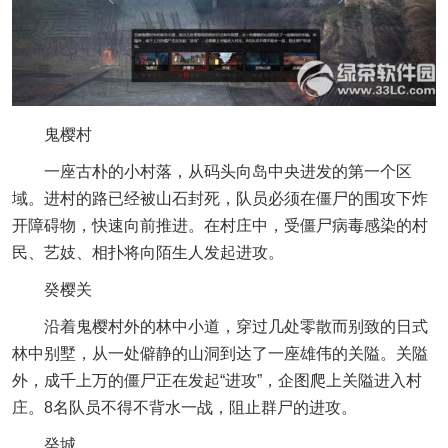
鬼樱村
一座古朴的小村落，从码头向岛中央进发的第一个区
域。进村的路已经被山石封死，队员必须在僵尸的围攻下炸
开障碍物，快速向前推进。在村庄中，受僵尸病毒感染的村
民、艺妓、相扑将向陌生人发起进攻。
癸樱关
沿着鬼樱村外的林中小道，穿过几处零散而别致的日式
林中别墅，从一处僻静的山洞到达了一座雄伟的关隘。关隘
外，成千上万的僵尸正在发起“进攻”，企图爬上关隘进入村
庄。8名队员不得不背水一战，阻止群尸的进攻。
癸城