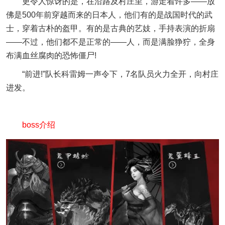
更令人惊讶的是，在沿路及村庄里，游走着许多——放
佛是500年前穿越而来的日本人，他们有的是战国时代的武
士，穿着古朴的盔甲。有的是古典的艺妓，手持表演的折扇
——不过，他们都不是正常的——人，而是满脸狰狞，全身
布满血丝腐肉的恐怖僵尸!
“前进!”队长科雷姆一声令下，7名队员火力全开，向村庄
进发。
boss介绍