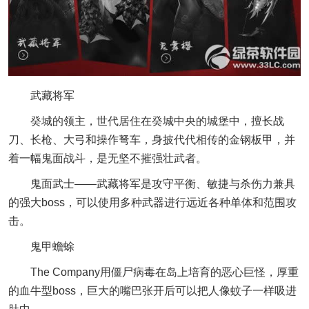
武藏将军
癸城的领主，世代居住在癸城中央的城堡中，擅长战
刀、长枪、大弓和操作弩车，身披代代相传的金钢板甲，并
着一幅鬼面战斗，是无坚不摧强壮武者。
鬼面武士——武藏将军是攻守平衡、敏捷与杀伤力兼具
的强大boss，可以使用多种武器进行远近各种单体和范围攻
击。
鬼甲蟾蜍
The Company用僵尸病毒在岛上培育的恶心巨怪，厚重
的血牛型boss，巨大的嘴巴张开后可以把人像蚊子一样吸进