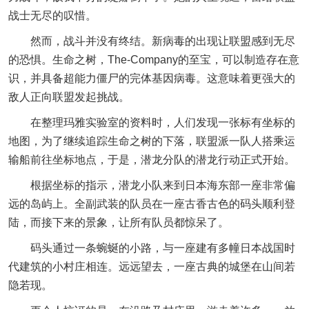
战士无尽的叹惜。
然而，战斗并没有终结。新病毒的出现让联盟感到无尽
的恐惧。生命之树，The-Company的至宝，可以制造存在意
识，并具备超能力僵尸的完体基因病毒。这意味着更强大的
敌人正向联盟发起挑战。
在整理玛雅实验室的资料时，人们发现一张标有坐标的
地图，为了继续追踪生命之树的下落，联盟派一队人搭乘运
输船前往坐标地点，于是，潜龙分队的潜龙行动正式开始。
根据坐标的指示，潜龙小队来到日本海东部一座非常偏
远的岛屿上。全副武装的队员在一座古香古色的码头顺利登
陆，而接下来的景象，让所有队员都惊呆了。
码头通过一条蜿蜒的小路，与一座建有多幢日本战国时
代建筑的小村庄相连。远远望去，一座古典的城堡在山间若
隐若现。