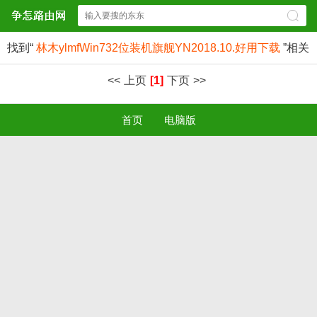
找到“
林木ylmfWin732位装机旗舰YN2018.10.好用下载
”相关
结果
条
<<
上页
[1]
下页
>>
首页
电脑版