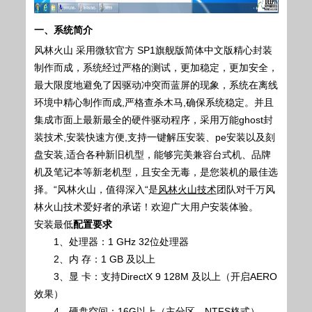
一、系统简介
风林火山
采用微软官方 SP1旗舰版简体中文版精心封装
制作而成，系统经过严格的测试，更加稳定，更加安全，
最大限度地避免了因驱动冲突而蓝屏的现象，系统在离线
环境中精心制作而成,严格查杀木马,确保系统稳定。并且
集成市面上最新最全的硬件驱动程序，采用万能ghost封
装技术,安装快速方便,支持一键解压安装、pe安装以及刻
盘安装,适合各种新旧机型，能够完美兼容台式机、品牌
机及笔记本等新老机型，且安全无毒，是您装机的最佳选
择。“风林火山，值得深入“是
风林火山技术
团队对千万风
林火山技术爱好者的承诺！欢迎广大用户安装体验。
安装最低
配置要求
1、处理器：1 GHz 32位处理器
2、内 存：1 GB 及以上
3、显 卡：支持DirectX 9 128M 及以上（开启AERO
效果）
4、硬盘空间：16G以上（主分区，NTFS格式）