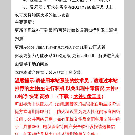
5、显示器：要求分辨率在1024X768像素及以上，
或可支持触摸技术的显示设备
主要更新：
更新了系统补丁到最新(可通过微软漏洞扫描和卫士漏洞
扫描)
更新Adobe Flash Player ActiveX For IE到27正式版
驱动更新为万能驱动6.6稳定版 更新USB3.0，解决进入桌
面键鼠不动的问题
本版本适合硬盘安装及U盘工具安装。
温馨提示:请使用本站系统的技术员，请通过本站
推荐的
大神PE
进行装机 以免出现中毒情况 大神P
E纯净 快速 高效！（下载：
大神U盘工具
）
IE图标为非快捷方式（如电脑管家扫描误报自动生成IE快
捷方式请删除即可）；防火墙设置为更人性化的家庭网络
关闭，公共网络开启；如有系统文件及桌面备用文件中的
小工具被360、电脑管家等国产安全软件误报请选择信
任，如不相信风林火山技术请删除相关文件！