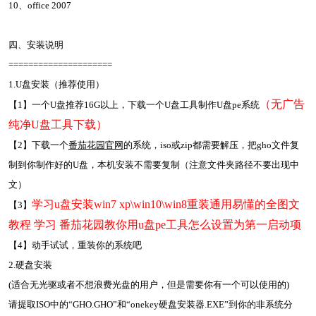
10、office 2007
四、安装说明
=====================
1.U盘安装（推荐使用）
（
无广告
【1】一个U盘推荐16G以上，下载一个U盘工具制作U盘pe系统
纯净U盘工具下载
）
【2】下载一个
番茄花园官网
的系统，iso或zip都需要解压，把gho文件复
制到你制作好的U盘，本机安装不需要复制（注意文件夹路径不要出现中
文）
学习
u盘安装
win7 xp\win10\win8重装通用易懂的全图文
【3】
教程
学习
番茄花园教你用u盘pe工具怎么设置为第一启动项
【4】动手试试，重装你的系统吧
2.硬盘安装
(适合无光驱或者不想浪费光盘的用户，但是需要你有一个可以使用的)
请提取ISO中的“GHO.GHO”和“onekey硬盘安装器.EXE”到你的非系统分