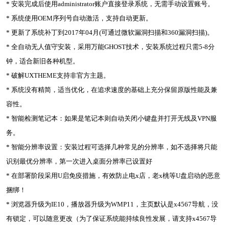
* 安装完成后使用administrator账户直接登录系统，无需手动设置账号。
* 系统使用OEM序列号自动激活，支持自动更新。
* 更新了系统补丁到2017年04月(可通过微软漏洞扫描和360漏洞扫描)。
* 全自动无人值守安装，采用万能GHOST技术，安装系统过程只需5-8分
钟，适合新旧各种机型。
* 破解UXTHEME支持非官方主题。
* 系统没有精简，适当优化，在追求速度的基础上充分保留原版性能及兼
容性。
* 智能检测笔记本：如果是笔记本则自动关闭小键盘并打开无线及VPN服
务。
* 智能分辨率设置：安装过程可选择几种常见的分辨率，如不选择将只能
识别最优分辨率，第一次进入桌面分辨率已设置好
* 在部署阶段采用U启免疫措施，有效防止电x店，老x桃等U盘启动的恶意
捆绑！
* 浏览器升级为IE10，播放器升级为WMP11，主页默认是x4567导航，没
有锁定，可以随意更改（为了保证系统能持续良性发展，请支持x4567导