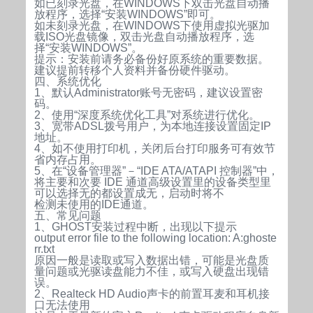
如已刻录光盘，在WINDOWS下双击光盘自动播
放程序，选择“安装WINDOWS”即可。
如未刻录光盘，在WINDOWS下使用虚拟光驱加
载ISO光盘镜像，双击光盘自动播放程序，选
择“安装WINDOWS”。
提示：安装前请务必备份好原系统的重要数据。
建议提前转移个人资料并备份硬件驱动。
四、系统优化
1、默认Administrator账号无密码，建议设置密
码。
2、使用“深度系统优化工具”对系统进行优化。
3、宽带ADSL拨号用户，为本地连接设置固定IP
地址。
4、如不使用打印机，关闭后台打印服务可有效节
省内存占用。
5、在“设备管理器”－“IDE ATA/ATAPI 控制器”中，
将主要和次要 IDE 通道高级设置里的设备类型里
可以选择无的都设置成无，启动时将不
检测未使用的IDE通道。
五、常见问题
1、GHOST安装过程中断，出现以下提示
output error file to the following location: A:ghoste
rr.txt
原因一般是读取或写入数据出错，可能是光盘质
量问题或光驱读盘能力不佳，或写入硬盘出现错
误。
2、Realteck HD Audio声卡的前置耳麦和耳机接
口无法使用