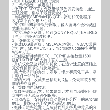
- IE6 升级成IE8 杜绝IE漏洞
2、运行稳定，兼容性好
- 使用XP SP3官方免激活版做为源安装盘，通过
正版验证，集成了最新安全补丁。
- 自动安装AMD/Intel双核CPU驱动和优化程序，
发挥新平台的最大性能。
- 支持95599农业银行网银，输入密码不会出现
浏
览器
无响应的问题。
- 支持华硕不蓝屏，如遇(SONY-FZ)
运行EVERES
T冲突可按F9跳过检测。
3、预先优化与更新
- 集成DX9最新版，MSJAVA虚拟机，VB/VC常用
运行库，MSXML4SP2，microsoft update控件和
WGA认证。
- 已经破解并禁用SFC，TCP/IP连接数量1500，
破解UXTHEME支持非官方主题。
- 系统仅做适当精简和优化，在追求速度的基础上
充分保留原版性能及兼容性。
- 集成最常用的办公，娱乐，维护和美化工具，常
用软件一站到位。
- 我的文档、收藏夹已移动到D盘，免去重装系统
前的资料备份。
4、智能与自动技术
- 智能检测笔记本：如果是笔记本则自动关闭小键
盘并打开无线及VPN服务。
- 自动杀毒：安装过程自动删除各分区下的autorun
病毒，删除灰鸽子变种及磁碟机病毒。
- 智能分辨率设置：安装过程可选择几种常见的分