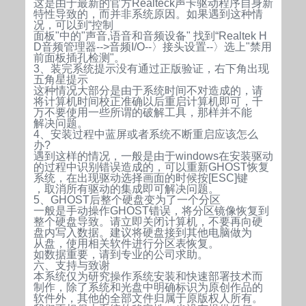
这是由于最新的官方Realteck声卡驱动程序自身新
特性导致的，而并非系统原因。如果遇到这种情
况，可以到“控制
面板"中的"声音,语音和音频设备" 找到“Realtek H
D音频管理器-->音频I/O--〉接头设置--〉选上"禁用
前面板插孔检测"。
3、装完系统提示没有通过正版验证，右下角出现
五角星提示
这种情况大部分是由于系统时间不对造成的，请
将计算机时间校正准确以后重启计算机即可，千
万不要使用一些所谓的破解工具，那样并不能
解决问题。
4、安装过程中蓝屏或者系统不断重启应该怎么
办?
遇到这样的情况，一般是由于windows在安装驱动
的过程中识别错误造成的，可以重新GHOST恢复
系统，在出现驱动选择画面的时候按[ESC]键
，取消所有驱动的集成即可解决问题。
5、GHOST后整个硬盘变为了一个分区
一般是手动操作GHOST错误，将分区镜像恢复到
整个硬盘导致。请立即关闭计算机，不要再向硬
盘内写入数据。建议将硬盘接到其他电脑做为
从盘，使用相关软件进行分区表恢复。
如数据重要，请到专业的
公司求助。
六、支持与致谢
本系统仅为研究操作系统安装和快速部署技术而
制作，除了系统和光盘中明确标识为原创作品的
软件外，其他的全部文件归属于原版权人所有。