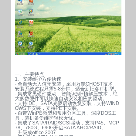
一、主要特点
1、安装维护方便快速
- 全自动无人值守安装，采用万能GHOST技术，
安装系统过程只需5-8分钟，适合新旧各种机型。
- 集成常见硬件驱动，智能识别+预解压技术，绝
大多数硬件可以快速自动安装相应的驱动。
- 支持IDE、SATA光驱启动恢复安装，支持WIND
OWS下安装，支持PE下安装。
- 自带WinPE微型
和常用分区工具、深度DOS工
具，装机备份维护轻松无忧。
- 集成了SATA/RAID/SCSI驱动，支持P45、MCP
78、780G、690G开启SATA AHCI/RAID。
- 升级成office 2007