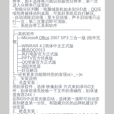
辨率，如不选择将只能识别最优分辨率，第一次
进入分辨率已设置好。
- 智能分区判断：电脑城装机如未划分D盘，
QQ
压
缩包将被移动到桌面，可装好系统后自行解压。
- 自动清除启动项：显卡启动项，声卡启动项只运
行一次，第二次重启即可清除。
二、系统自带工具和软件
┌───────────────────────────
├─装机软件
│ ├─Microsoft
Office
2007 SP3 三合一版 (组件完
整)
│ ├─WINRAR 4.1简体中文正式版
│ ├─
腾讯QQ
2013
│ ├─风行电影官方正式版
│ ├─PPTV官方经典版
│ ├─QQ管家官方正式版
│ ├─
360
浏览器
│ ├─好压解压
├─还有更多功能期待您的发现o(∩_∩)o
三、安装说明
1、光盘安装：
用刻录软件，选择 映像刻录 方式来刻录ISO文
件，刻录前请先校验一下文件的准确性，刻录速
度推荐24X！
在BIOS中设置光驱启动，选择第一项即可自动安
装到硬盘第一分区。有隐藏分区的品牌机建议手
动安装。
2、硬盘安装：