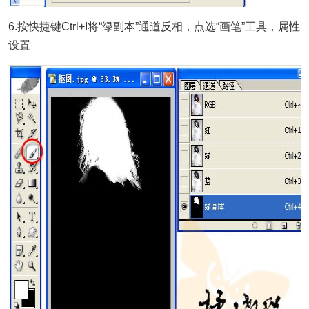
6.按快捷键Ctrl+I将“绿副本”通道反相，点选“画笔”工具，属性
设置