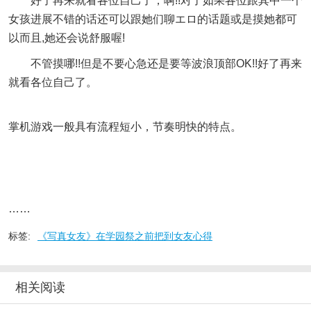
好了再来就看各位自己了，啊!!对了如果各位跟其中一个
女孩进展不错的话还可以跟她们聊エロ的话题或是摸她都可
以而且,她还会说舒服喔!
不管摸哪!!但是不要心急还是要等波浪顶部OK!!好了再来
就看各位自己了。
掌机游戏一般具有流程短小，节奏明快的特点。
……
标签:
《写真女友》在学园祭之前把到女友心得
相关阅读