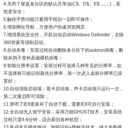
4.关闭了硬盘各分区的默认共享(如C$、D$、E$ ……)，系
统更安全；
5.触控手势功能只要用手指划一划即可操作；
6.增加网址导航，方便用户快速浏览网页
7.增强系统安全性，开机自动启动Windows Defender，去除
360管家等强制启动。
8.自动杀毒：安装过程自动删除各分区下的autorun病毒，删
除灰鸽子变种及磁碟机病毒；
9.智能分辨率设置：安装过程可选择几种常见的分辨率，如
不选择将只能识别最优分辨率，第一次进入桌面分辨率已设
置好；
10.自动清除启动项：显卡启动项，声卡启动项只运行一次，
第二次重启即可清除；
11.屏闭了IE8更新补丁自动下载，需要IE8可自行安装；
12.全自动无人值守安装，采用万能GHOST技术，安装系统
过程只需4-6分钟，适合新旧各种机型；
13.集成常见硬件驱动，智能识别+预解压技术，绝大多数硬